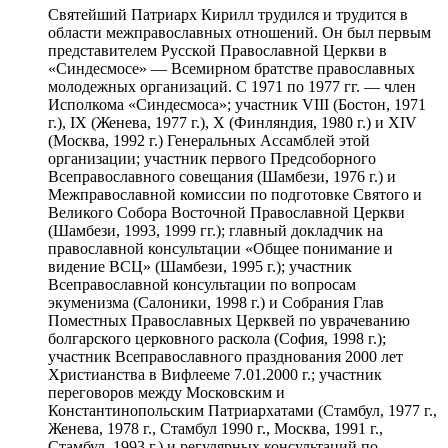
Святейший Патриарх Кирилл трудился и трудится в
области межправославных отношений. Он был первым
представителем Русской Православной Церкви в
«Синдесмосе» — Всемирном братстве православных
молодежных организаций. С 1971 по 1977 гг. — член
Исполкома «Синдесмоса»; участник VIII (Бостон, 1971
г.), IX (Женева, 1977 г.), Х (Финляндия, 1980 г.) и XIV
(Москва, 1992 г.) Генеральных Ассамблей этой
организации; участник первого Предсоборного
Всеправославного совещания (Шамбези, 1976 г.) и
Межправославной комиссии по подготовке Святого и
Великого Собора Восточной Православной Церкви
(Шамбези, 1993, 1999 гг.); главный докладчик на
православной консультации «Общее понимание и
видение ВСЦ» (Шамбези, 1995 г.); участник
Всеправославной консультации по вопросам
экуменизма (Салоники, 1998 г.) и Собрания Глав
Поместных Православных Церквей по уврачеванию
болгарского церковного раскола (София, 1998 г.);
участник Всеправославного празднования 2000 лет
Христианства в Вифлееме 7.01.2000 г.; участник
переговоров между Московским и
Константинопольским Патриархатами (Стамбул, 1977 г.,
Женева, 1978 г., Стамбул 1990 г., Москва, 1991 г.,
Стамбул, 1993 г.) и регулярных консультаций по