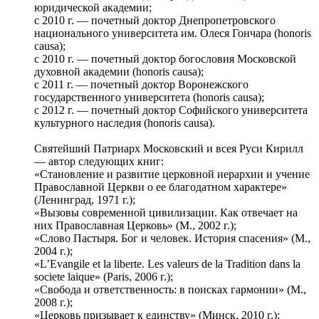
юридической академии;
с 2010 г. — почетный доктор Днепропетровского
национального университета им. Олеся Гончара (honoris
causa);
с 2010 г. — почетный доктор богословия Московской
духовной академии (honoris causa);
с 2011 г. — почетный доктор Воронежского
государственного университета (honoris causa);
с 2012 г. — почетный доктор Софийского университета
культурного наследия (honoris causa).
Святейший Патриарх Московский и всея Руси Кирилл
— автор следующих книг:
«Становление и развитие церковной иерархии и учение
Православной Церкви о ее благодатном характере»
(Ленинград, 1971 г.);
«Вызовы современной цивилизации. Как отвечает на
них Православная Церковь» (М., 2002 г.);
«Слово Пастыря. Бог и человек. История спасения» (М.,
2004 г.);
«L’Evangile et la liberte. Les valeurs de la Tradition dans la
societe laique» (Paris, 2006 г.);
«Свобода и ответственность: в поисках гармонии» (М.,
2008 г.);
«Церковь призывает к единству» (Минск, 2010 г.);