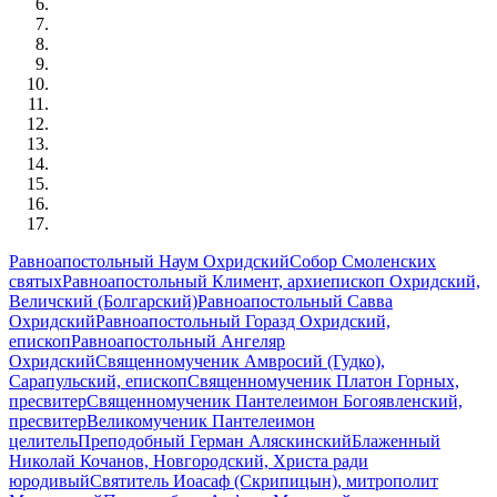
Равноапостольный Наум Охридский
Собор Смоленских
святых
Равноапостольный Климент, архиепископ Охридский,
Величский (Болгарский)
Равноапостольный Савва
Охридский
Равноапостольный Горазд Охридский,
епископ
Равноапостольный Ангеляр
Охридский
Священномученик Амвросий (Гудко),
Сарапульский, епископ
Священномученик Платон Горных,
пресвитер
Священномученик Пантелеимон Богоявленский,
пресвитер
Великомученик Пантелеимон
целитель
Преподобный Герман Аляскинский
Блаженный
Николай Кочанов, Новгородский, Христа ради
юродивый
Святитель Иоасаф (Скрипицын), митрополит