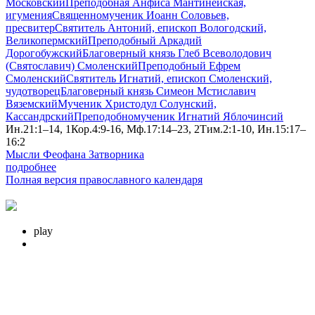
Московский
Преподобная Анфиса Мантинейская,
игумения
Священномученик Иоанн Соловьев,
пресвитер
Святитель Антоний, епископ Вологодский,
Великопермский
Преподобный Аркадий
Дорогобужский
Благоверный князь Глеб Всеволодович
(Святославич) Смоленский
Преподобный Ефрем
Смоленский
Святитель Игнатий, епископ Смоленский,
чудотворец
Благоверный князь Симеон Мстиславич
Вяземский
Мученик Христодул Солунский,
Кассандрский
Преподобномученик Игнатий Яблочинсий
Ин.21:1–14, 1Кор.4:9-16, Мф.17:14–23, 2Тим.2:1-10, Ин.15:17–
16:2
Мысли Феофана Затворника
подробнее
Полная версия православного календаря
play