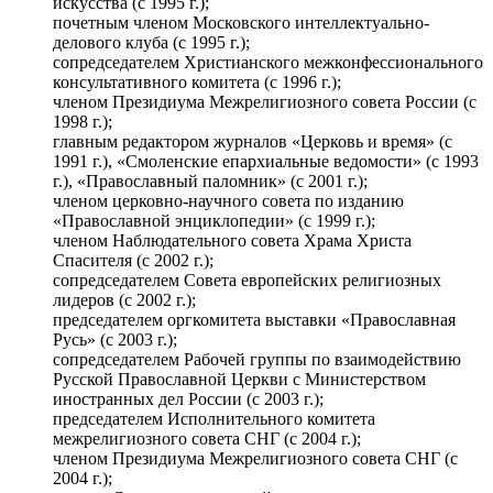
искусства (с 1995 г.);
почетным членом Московского интеллектуально-
делового клуба (с 1995 г.);
сопредседателем Христианского межконфессионального
консультативного комитета (с 1996 г.);
членом Президиума Межрелигиозного совета России (с
1998 г.);
главным редактором журналов «Церковь и время» (с
1991 г.), «Смоленские епархиальные ведомости» (с 1993
г.), «Православный паломник» (с 2001 г.);
членом церковно-научного совета по изданию
«Православной энциклопедии» (с 1999 г.);
членом Наблюдательного совета Храма Христа
Спасителя (с 2002 г.);
сопредседателем Совета европейских религиозных
лидеров (с 2002 г.);
председателем оргкомитета выставки «Православная
Русь» (с 2003 г.);
сопредседателем Рабочей группы по взаимодействию
Русской Православной Церкви с Министерством
иностранных дел России (с 2003 г.);
председателем Исполнительного комитета
межрелигиозного совета СНГ (с 2004 г.);
членом Президиума Межрелигиозного совета СНГ (с
2004 г.);