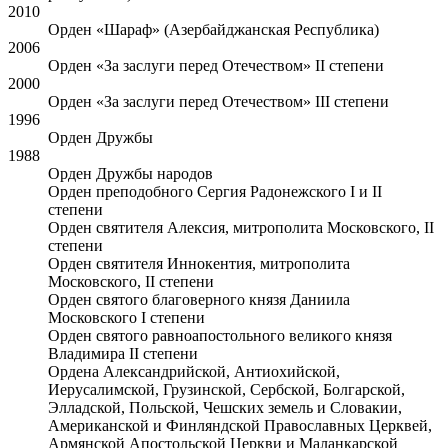
2010
Орден «Шараф» (Азербайджанская Республика)
2006
Орден «За заслуги перед Отечеством» II степени
2000
Орден «За заслуги перед Отечеством» III степени
1996
Орден Дружбы
1988
Орден Дружбы народов
Орден преподобного Сергия Радонежского I и II
степени
Орден святителя Алексия, митрополита Московского, II
степени
Орден святителя Иннокентия, митрополита
Московского, II степени
Орден святого благоверного князя Даниила
Московского I степени
Орден святого равноапостольного великого князя
Владимира II степени
Ордена Александрийской, Антиохийской,
Иерусалимской, Грузинской, Сербской, Болгарской,
Элладской, Польской, Чешских земель и Словакии,
Американской и Финляндской Православных Церквей,
Армянской Апостольской Церкви и Маланкарской