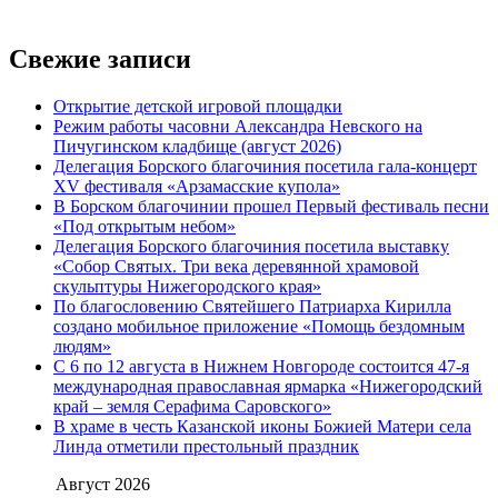
Свежие записи
Открытие детской игровой площадки
Режим работы часовни Александра Невского на
Пичугинском кладбище (август 2026)
Делегация Борского благочиния посетила гала-концерт
XV фестиваля «Арзамасские купола»
В Борском благочинии прошел Первый фестиваль песни
«Под открытым небом»
Делегация Борского благочиния посетила выставку
«Собор Святых. Три века деревянной храмовой
скульптуры Нижегородского края»
По благословению Святейшего Патриарха Кирилла
создано мобильное приложение «Помощь бездомным
людям»
С 6 по 12 августа в Нижнем Новгороде состоится 47-я
международная православная ярмарка «Нижегородский
край – земля Серафима Саровского»
В храме в честь Казанской иконы Божией Матери села
Линда отметили престольный праздник
Август 2026