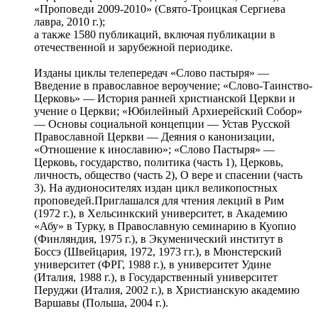
«Проповеди 2009-2010» (Свято-Троицкая Сергиева
лавра, 2010 г.);
а также 1580 публикаций, включая публикации в
отечественной и зарубежной периодике.
Изданы циклы телепередач «Слово пастыря» —
Введение в православное вероучение; «Слово-Таинство-
Церковь» — История ранней христианской Церкви и
учение о Церкви; «Юбилейный Архиерейский Собор»
— Основы социальной концепции — Устав Русской
Православной Церкви — Деяния о канонизации,
«Отношение к инославию»; «Слово Пастыря» —
Церковь, государство, политика (часть 1), Церковь,
личность, общество (часть 2), О вере и спасении (часть
3). На аудионосителях издан цикл великопостных
проповедей.Приглашался для чтения лекций в Рим
(1972 г.), в Хельсинкский университет, в Академию
«Абу» в Турку, в Православную семинарию в Куопио
(Финляндия, 1975 г.), в Экуменический институт в
Боссэ (Швейцария, 1972, 1973 гг.), в Мюнстерский
университет (ФРГ, 1988 г.), в университет Удине
(Италия, 1988 г.), в Государственный университет
Перуджи (Италия, 2002 г.), в Христианскую академию
Варшавы (Польша, 2004 г.).