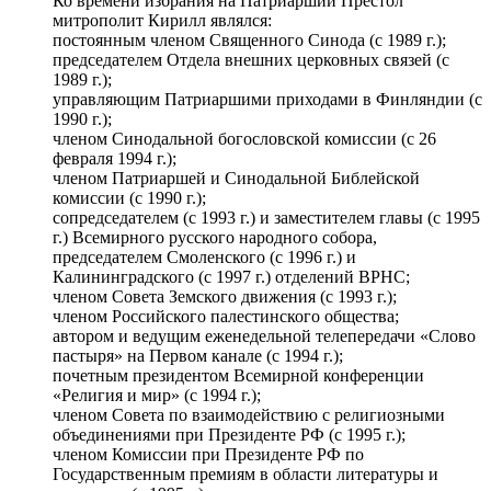
Ко времени избрания на Патриарший Престол
митрополит Кирилл являлся:
постоянным членом Священного Синода (с 1989 г.);
председателем Отдела внешних церковных связей (с
1989 г.);
управляющим Патриаршими приходами в Финляндии (с
1990 г.);
членом Синодальной богословской комиссии (с 26
февраля 1994 г.);
членом Патриаршей и Синодальной Библейской
комиссии (с 1990 г.);
сопредседателем (с 1993 г.) и заместителем главы (с 1995
г.) Всемирного русского народного собора,
председателем Смоленского (с 1996 г.) и
Калининградского (с 1997 г.) отделений ВРНС;
членом Совета Земского движения (с 1993 г.);
членом Российского палестинского общества;
автором и ведущим еженедельной телепередачи «Слово
пастыря» на Первом канале (с 1994 г.);
почетным президентом Всемирной конференции
«Религия и мир» (с 1994 г.);
членом Совета по взаимодействию с религиозными
объединениями при Президенте РФ (с 1995 г.);
членом Комиссии при Президенте РФ по
Государственным премиям в области литературы и