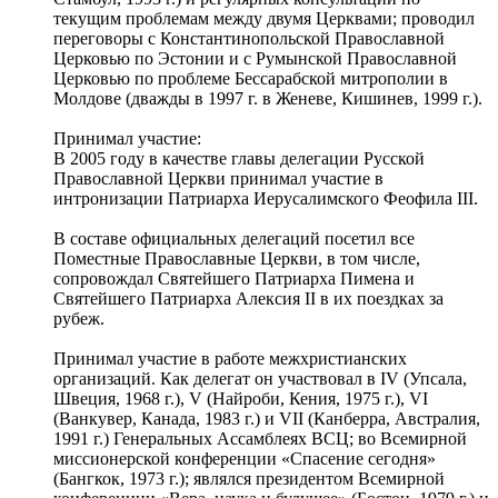
текущим проблемам между двумя Церквами; проводил
переговоры с Константинопольской Православной
Церковью по Эстонии и с Румынской Православной
Церковью по проблеме Бессарабской митрополии в
Молдове (дважды в 1997 г. в Женеве, Кишинев, 1999 г.).
Принимал участие:
В 2005 году в качестве главы делегации Русской
Православной Церкви принимал участие в
интронизации Патриарха Иерусалимского Феофила III.
В составе официальных делегаций посетил все
Поместные Православные Церкви, в том числе,
сопровождал Святейшего Патриарха Пимена и
Святейшего Патриарха Алексия II в их поездках за
рубеж.
Принимал участие в работе межхристианских
организаций. Как делегат он участвовал в IV (Упсала,
Швеция, 1968 г.), V (Найроби, Кения, 1975 г.), VI
(Ванкувер, Канада, 1983 г.) и VII (Канберра, Австралия,
1991 г.) Генеральных Ассамблеях ВСЦ; во Всемирной
миссионерской конференции «Спасение сегодня»
(Бангкок, 1973 г.); являлся президентом Всемирной