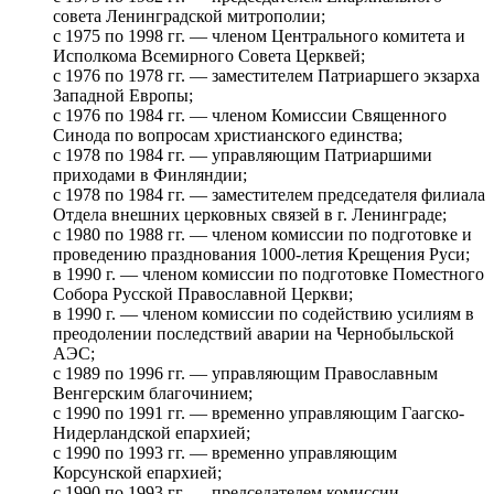
совета Ленинградской митрополии;
с 1975 по 1998 гг. — членом Центрального комитета и
Исполкома Всемирного Совета Церквей;
с 1976 по 1978 гг. — заместителем Патриаршего экзарха
Западной Европы;
с 1976 по 1984 гг. — членом Комиссии Священного
Синода по вопросам христианского единства;
c 1978 по 1984 гг. — управляющим Патриаршими
приходами в Финляндии;
с 1978 по 1984 гг. — заместителем председателя филиала
Отдела внешних церковных связей в г. Ленинграде;
с 1980 по 1988 гг. — членом комиссии по подготовке и
проведению празднования 1000-летия Крещения Руси;
в 1990 г. — членом комиссии по подготовке Поместного
Собора Русской Православной Церкви;
в 1990 г. — членом комиссии по содействию усилиям в
преодолении последствий аварии на Чернобыльской
АЭС;
с 1989 по 1996 гг. — управляющим Православным
Венгерским благочинием;
с 1990 по 1991 гг. — временно управляющим Гаагско-
Нидерландской епархией;
с 1990 по 1993 гг. — временно управляющим
Корсунской епархией;
с 1990 по 1993 гг. — председателем комиссии