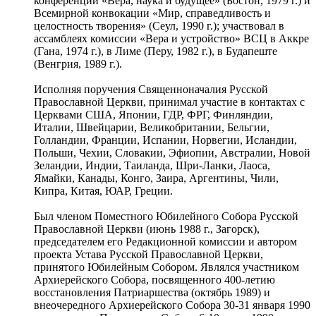
конференции «Вера, наука и будущее» (Бостон, 1979 г.) и
Всемирной конвокации «Мир, справедливость и
целостность творения» (Сеул, 1990 г.); участвовал в
ассамблеях комиссии «Вера и устройство» ВСЦ в Аккре
(Гана, 1974 г.), в Лиме (Перу, 1982 г.), в Будапеште
(Венгрия, 1989 г.).
Исполняя поручения Священноначалия Русской
Православной Церкви, принимал участие в контактах с
Церквами США, Японии, ГДР, ФРГ, Финляндии,
Италии, Швейцарии, Великобритании, Бельгии,
Голландии, Франции, Испании, Норвегии, Исландии,
Польши, Чехии, Словакии, Эфиопии, Австралии, Новой
Зеландии, Индии, Таиланда, Шри-Ланки, Лаоса,
Ямайки, Канады, Конго, Заира, Аргентины, Чили,
Кипра, Китая, ЮАР, Греции.
Был членом Поместного Юбилейного Собора Русской
Православной Церкви (июнь 1988 г., Загорск),
председателем его Редакционной комиссии и автором
проекта Устава Русской Православной Церкви,
принятого Юбилейным Собором. Являлся участником
Архиерейского Собора, посвященного 400-летию
восстановления Патриаршества (октябрь 1989) и
внеочередного Архиерейского Собора 30-31 января 1990