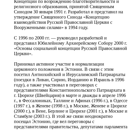
Концепции по возрождению благотворительности и
религиозного образования, принятой Священным
Синодом 30 января 1991 г. Разработал и представил на
утверждение Священного Синода «Концепцию
взаимодействия Русской Православной Церкви с
Вооруженными силами» в 1994 году.
С 1996 по 2000 гг. — руководил разработкой и
представил Юбилейному Архиерейскому Собору 2000 г.
«Основы социальной концепции Русской Православной
Церкви».
Принимал активное участие в нормализации
церковного положения в Эстонии. В связи с этим
посетил Антиохийский и Иерусалимский Патриархаты
(поездки в Ливан, Сирию, Иорданию и Израиль в 1996
году), а также участвовал в переговорах с
представителями Константинопольского Патриархата в
г. Цюрихе (Швейцария) в марте и дважды в апреле 1996
г., в Фессалониках, Таллине и Афинах (1996 г.), в Одессе
(1997 г.), в Женеве (1998 г.), в Москве, Женеве и Цюрихе
(2000 г.), в Вене, Берлине и Цюрихе (2001 г.), в Москве и
Стамбуле (2003 г.). В этой же связи неоднократно
посещал Эстонию, где вел переговоры с
представителями правительства, депутатами парламента