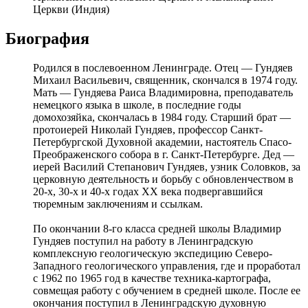
Церкви (Индия)
Биография
Родился в послевоенном Ленинграде. Отец — Гундяев
Михаил Васильевич, священник, скончался в 1974 году.
Мать — Гундяева Раиса Владимировна, преподаватель
немецкого языка в школе, в последние годы
домохозяйка, скончалась в 1984 году. Старший брат —
протоиерей Николай Гундяев, профессор Санкт-
Петербургской Духовной академии, настоятель Спасо-
Преображенского собора в г. Санкт-Петербурге. Дед —
иерей Василий Степанович Гундяев, узник Соловков, за
церковную деятельность и борьбу с обновленчеством в
20-х, 30-х и 40-х годах ХХ века подвергавшийся
тюремным заключениям и ссылкам.
По окончании 8-го класса средней школы Владимир
Гундяев поступил на работу в Ленинградскую
комплексную геологическую экспедицию Северо-
Западного геологического управления, где и проработал
с 1962 по 1965 год в качестве техника-картографа,
совмещая работу с обучением в средней школе. После ее
окончания поступил в Ленинградскую духовную