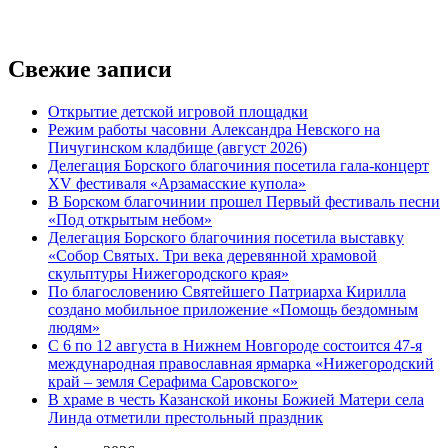
Свежие записи
Открытие детской игровой площадки
Режим работы часовни Александра Невского на
Пичугинском кладбище (август 2026)
Делегация Борского благочиния посетила гала-концерт
XV фестиваля «Арзамасские купола»
В Борском благочинии прошел Первый фестиваль песни
«Под открытым небом»
Делегация Борского благочиния посетила выставку
«Собор Святых. Три века деревянной храмовой
скульптуры Нижегородского края»
По благословению Святейшего Патриарха Кирилла
создано мобильное приложение «Помощь бездомным
людям»
С 6 по 12 августа в Нижнем Новгороде состоится 47-я
международная православная ярмарка «Нижегородский
край – земля Серафима Саровского»
В храме в честь Казанской иконы Божией Матери села
Линда отметили престольный праздник