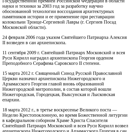
Государственной премией Российской Федерации в области
науки и техники за 2003 год за разработку научно
обоснованной технологии воссоздания архитектурных
памятников истории и ее применение при реставрации
колокольни Троице-Сергиевой Лавры (г. Сергиев Посад
Московской области).
24 февраля 2006 года указом Святейшего Патриарха Алексия
II возведен в сан архиепископа.
11 сентября 2009 г. Святейший Патриарх Московский и всея
Руси Кирилл наградил архиепископа Георгия орденом
Преподобного Серафима Саровского II степени.
15 марта 2012 г. Священный Синод Русской Православной
Церкви назначил архиепископа Нижегородского и
Арзамасского Георгия главой вновь образованной
Нижегородской митрополии, в состав которой вошли
Нижегородская, Городецкая, Выксунская и Лысковская
епархии.
18 марта 2012 г., в третье воскресенье Великого поста —
Неделю Крестопоклонную, во время Божественной литургии
в кафедральном соборном Храме Христа Спасителя
Святейший Патриарх Московский и всея Руси Кирилл возвел
архиепископа Нижегородского и Арзамасского Георгия в сан