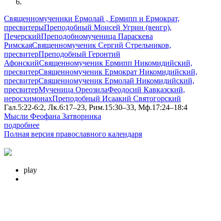
Священномученики Ермолай , Ермипп и Ермократ,
пресвитеры
Преподобный Моисей Угрин (венгр),
Печерский
Преподобномученица Параскева
Римская
Священномученик Сергий Стрельников,
пресвитер
Преподобный Геронтий
Афонский
Священномученик Ермипп Никомидийский,
пресвитер
Священномученик Ермократ Никомидийский,
пресвитер
Священномученик Ермолай Никомидийский,
пресвитер
Мученица Ореозила
Феодосий Кавказский,
иеросхимонах
Преподобный Исаакий Святогорский
Гал.5:22-6:2, Лк.6:17–23, Рим.15:30–33, Мф.17:24–18:4
Мысли Феофана Затворника
подробнее
Полная версия православного календаря
play