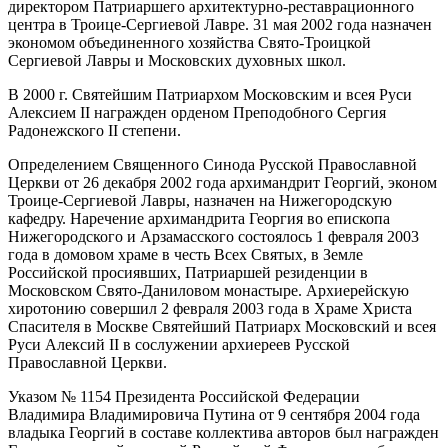
директором Патриаршего архитектурно-реставрационного
центра в Троице-Сергиевой Лавре. 31 мая 2002 года назначен
экономом объединенного хозяйства Свято-Троицкой
Сергиевой Лавры и Московских духовных школ.
В 2000 г. Святейшим Патриархом Московским и всея Руси
Алексием II награжден орденом Преподобного Сергия
Радонежского II степени.
Определением Священного Синода Русской Православной
Церкви от 26 декабря 2002 года архимандрит Георгий, эконом
Троице-Сергиевой Лавры, назначен на Нижегородскую
кафедру. Наречение архимандрита Георгия во епископа
Нижегородского и Арзамасского состоялось 1 февраля 2003
года в домовом храме в честь Всех Святых, в Земле
Российской просиявших, Патриаршей резиденции в
Московском Свято-Даниловом монастыре. Архиерейскую
хиротонию совершил 2 февраля 2003 года в Храме Христа
Спасителя в Москве Святейший Патриарх Московский и всея
Руси Алексий II в сослужении архиереев Русской
Православной Церкви.
Указом № 1154 Президента Российской Федерации
Владимира Владимировича Путина от 9 сентября 2004 года
владыка Георгий в составе коллектива авторов был награжден