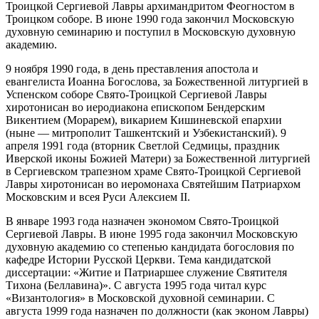
Троицкой Сергиевой Лавры архимандритом Феогностом в
Троицком соборе. В июне 1990 года закончил Московскую
духовную семинарию и поступил в Московскую духовную
академию.
9 ноября 1990 года, в день преставления апостола и
евангелиста Иоанна Богослова, за Божественной литургией в
Успенском соборе Свято-Троицкой Сергиевой Лавры
хиротонисан во иеродиакона епископом Бендерским
Викентием (Морарем), викарием Кишиневской епархии
(ныне — митрополит Ташкентский и Узбекистанский). 9
апреля 1991 года (вторник Светлой Седмицы, праздник
Иверской иконы Божией Матери) за Божественной литургией
в Сергиевском трапезном храме Свято-Троицкой Сергиевой
Лавры хиротонисан во иеромонаха Святейшим Патриархом
Московским и всея Руси Алексием II.
В январе 1993 года назначен экономом Свято-Троицкой
Сергиевой Лавры. В июне 1995 года закончил Московскую
духовную академию со степенью кандидата богословия по
кафедре Истории Русской Церкви. Тема кандидатской
диссертации: «Житие и Патриаршее служение Святителя
Тихона (Беллавина)». С августа 1995 года читал курс
«Византология» в Московской духовной семинарии. С
августа 1999 года назначен по должности (как эконом Лавры)