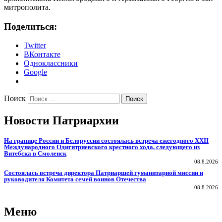
митрополита.
Поделиться:
Twitter
ВКонтакте
Одноклассники
Google
Поиск
Новости Патриархии
На границе России и Белоруссии состоялась встреча ежегодного XXII
Международного Одигитриевского крестного хода, следующего из
Витебска в Смоленск
08.8.2026
Состоялась встреча директора Патриаршей гуманитарной миссии и
руководителя Комитета семей воинов Отечества
08.8.2026
Меню