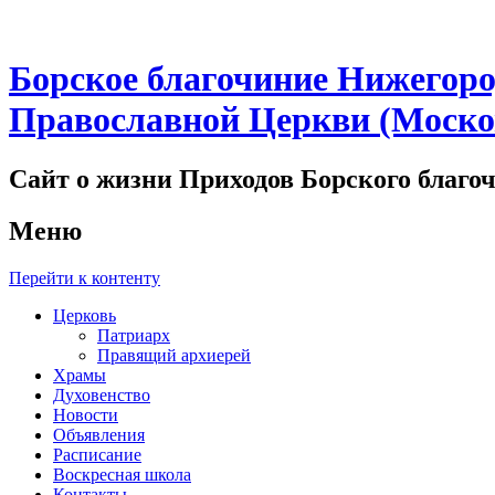
Борское благочиние Нижегор
Православной Церкви (Моско
Сайт о жизни Приходов Борского благо
Меню
Перейти к контенту
Церковь
Патриарх
Правящий архиерей
Храмы
Духовенство
Новости
Объявления
Расписание
Воскресная школа
Контакты