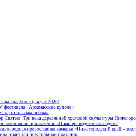
ком кладбище (август 2026)
XV фестиваля «Арзамасские купола»
 «Под открытым небом»
ор Святых. Три века деревянной храмовой скульптуры Нижегоро
ано мобильное приложение «Помощь бездомным людям»
еждународная православная ярмарка «Нижегородский край – зем
инда отметили престольный праздник