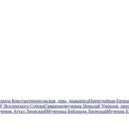
иада Константинопольская, дева, диакониса
Преподобная Евпрак
V Вселенского Собора
Священномученик Николай Удинцев, пре
ченик Аттал Лионский
Мученица Библиада Лионская
Мученик Е