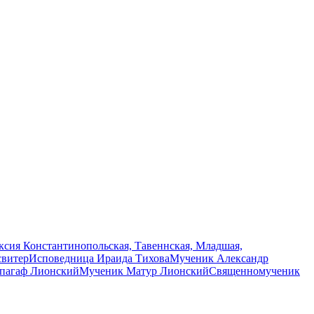
сия Константинопольская, Тавеннская, Младшая,
свитер
Исповедница Ираида Тихова
Мученик Александр
пагаф Лионский
Мученик Матур Лионский
Священномученик