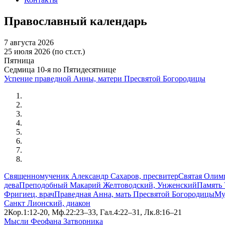
Православный календарь
7 августа 2026
25 июля 2026 (по ст.ст.)
Пятница
Седмица 10-я по Пятидесятнице
Успение праведной Анны, матери Пресвятой Богородицы
Священномученик Александр Сахаров, пресвитер
Святая Олимп
дева
Преподобный Макарий Желтоводский, Унженский
Память 
Фригиец, врач
Праведная Анна, мать Пресвятой Богородицы
Му
Санкт Лионский, диакон
2Кор.1:12-20, Мф.22:23–33, Гал.4:22–31, Лк.8:16–21
Мысли Феофана Затворника