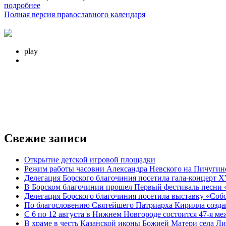
подробнее
Полная версия православного календаря
play
Свежие записи
Открытие детской игровой площадки
Режим работы часовни Александра Невского на Пичугинс
Делегация Борского благочиния посетила гала-концерт 
В Борском благочинии прошел Первый фестиваль песни
Делегация Борского благочиния посетила выставку «Соб
По благословению Святейшего Патриарха Кирилла созд
С 6 по 12 августа в Нижнем Новгороде состоится 47-я м
В храме в честь Казанской иконы Божией Матери села Л