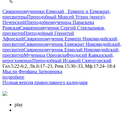
Священномученики Ермолай , Ермипп и Ермократ,
пресвитеры
Преподобный Моисей Угрин (венгр),
Печерский
Преподобномученица Параскева
Римская
Священномученик Сергий Стрельников,
пресвитер
Преподобный Геронтий
Афонский
Священномученик Ермипп Никомидийский,
пресвитер
Священномученик Ермократ Никомидийский,
пресвитер
Священномученик Ермолай Никомидийский,
пресвитер
Мученица Ореозила
Феодосий Кавказский,
иеросхимонах
Преподобный Исаакий Святогорский
Гал.5:22-6:2, Лк.6:17–23, Рим.15:30–33, Мф.17:24–18:4
Мысли Феофана Затворника
подробнее
Полная версия православного календаря
play