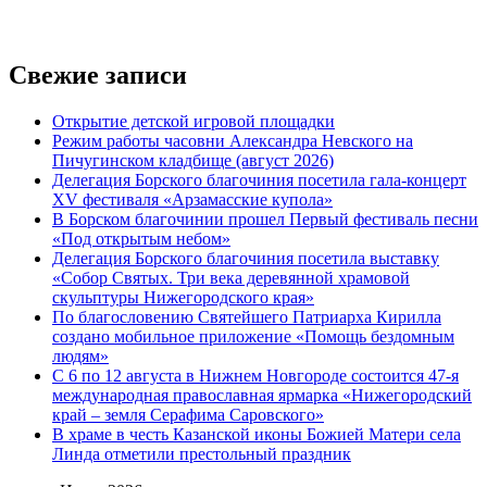
Свежие записи
Открытие детской игровой площадки
Режим работы часовни Александра Невского на
Пичугинском кладбище (август 2026)
Делегация Борского благочиния посетила гала-концерт
XV фестиваля «Арзамасские купола»
В Борском благочинии прошел Первый фестиваль песни
«Под открытым небом»
Делегация Борского благочиния посетила выставку
«Собор Святых. Три века деревянной храмовой
скульптуры Нижегородского края»
По благословению Святейшего Патриарха Кирилла
создано мобильное приложение «Помощь бездомным
людям»
С 6 по 12 августа в Нижнем Новгороде состоится 47-я
международная православная ярмарка «Нижегородский
край – земля Серафима Саровского»
В храме в честь Казанской иконы Божией Матери села
Линда отметили престольный праздник