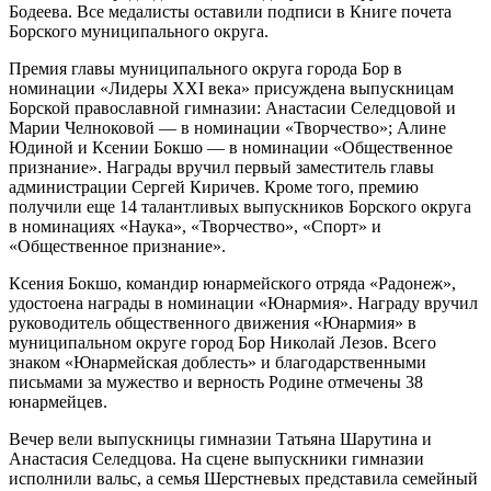
Бодеева. Все медалисты оставили подписи в Книге почета
Борского муниципального округа.
Премия главы муниципального округа города Бор в
номинации «Лидеры XXI века» присуждена выпускницам
Борской православной гимназии: Анастасии Селедцовой и
Марии Челноковой — в номинации «Творчество»; Алине
Юдиной и Ксении Бокшо — в номинации «Общественное
признание». Награды вручил первый заместитель главы
администрации Сергей Киричев. Кроме того, премию
получили еще 14 талантливых выпускников Борского округа
в номинациях «Наука», «Творчество», «Спорт» и
«Общественное признание».
Ксения Бокшо, командир юнармейского отряда «Радонеж»,
удостоена награды в номинации «Юнармия». Награду вручил
руководитель общественного движения «Юнармия» в
муниципальном округе город Бор Николай Лезов. Всего
знаком «Юнармейская доблесть» и благодарственными
письмами за мужество и верность Родине отмечены 38
юнармейцев.
Вечер вели выпускницы гимназии Татьяна Шарутина и
Анастасия Селедцова. На сцене выпускники гимназии
исполнили вальс, а семья Шерстневых представила семейный